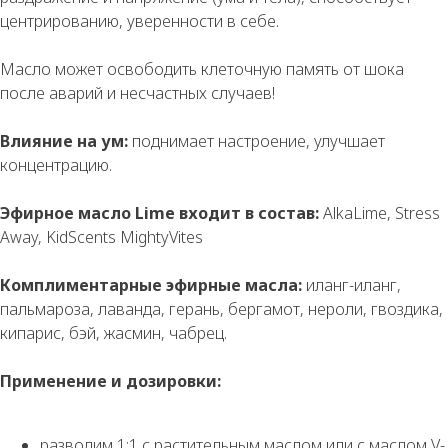
центрированию, уверенности в себе.
Масло может освободить клеточную память от шока
после аварий и несчастных случаев!
Влияние на ум:
поднимает настроение, улучшает
концентрацию.
Эфирное масло Lime входит в состав:
AlkaLime, Stress
Away, KidScents MightyVites
Комплиментарные эфирные масла:
иланг-иланг,
пальмароза, лаванда, герань, бергамот, нероли, гвоздика,
кипарис, бэй, жасмин, чабрец.
Применение и дозировки:
разводим 1:1 с растительным маслом или с маслом V-