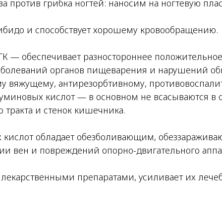
ва против грибка ногтей: наносим на ногтевую пла
бидо и способствует хорошему кровообращению.
ГК — обеспечивает разностороннее положительное
заболеваний органов пищеварения и нарушений об
у вяжущему, антирезорбтивному, противовоспали
миновых кислот — в основном не всасываются в о
 тракта и стенок кишечника.
 кислот обладает обезболивающим, обеззаражив
ии вен и повреждений опорно-двигательного аппа
лекарственными препаратами, усиливает их лечеб