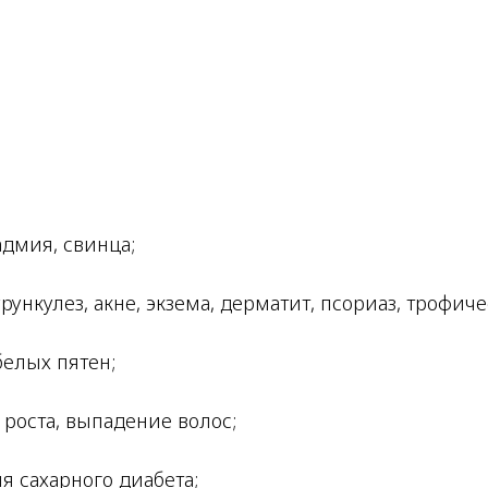
адмия, свинца;
рункулез, акне, экзема, дерматит, псориаз, трофич
белых пятен;
 роста, выпадение волос;
я сахарного диабета;