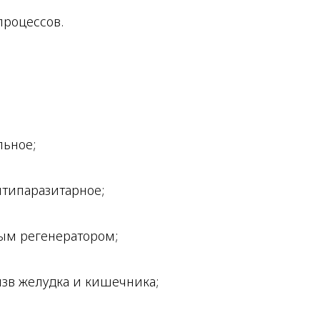
процессов.
ьное;
нтипаразитарное;
ым регенератором;
язв желудка и кишечника;