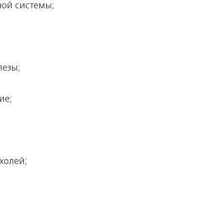
ой системы;
лезы;
ие;
холей;