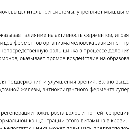
мочевыделительной системы, укрепляет мышцы мо
казывает влияние на активность ферментов, играя 
видов ферментов организма человека зависят от пр
непосредственную роль цинка в процессе деления,
монов, оказывает прямое воздействие на образов
ля поддержания и улучшения зрения. Важно выдел
удочной железы, антиоксидантного фермента супе
регенерации кожи, роста волос и ногтей, секреции
рмальной концентрации этого витамина в крови. 
у недостаток цинка может повышать предрасположе